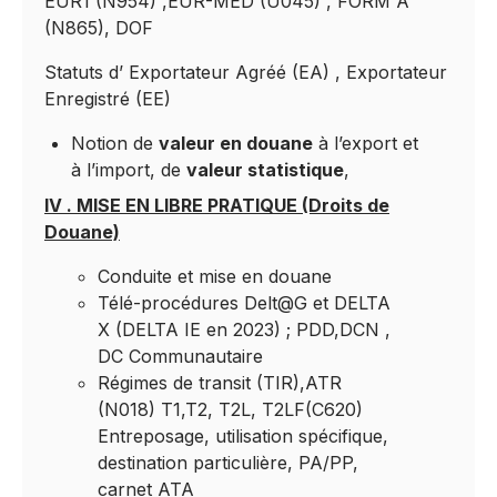
EUR1 (N954) ,EUR-MED (U045) , FORM A
(N865), DOF
Statuts d’ Exportateur Agréé (EA) , Exportateur
Enregistré (EE)
Notion de
valeur en douane
à l’export et
à l’import, de
valeur statistique
,
IV . MISE EN LIBRE PRATIQUE (Droits de
Douane)
Conduite et mise en douane
Télé-procédures Delt@G et DELTA
X (DELTA IE en 2023) ; PDD,DCN ,
DC Communautaire
Régimes de transit (TIR),ATR
(N018) T1,T2, T2L, T2LF(C620)
Entreposage, utilisation spécifique,
destination particulière, PA/PP,
carnet ATA