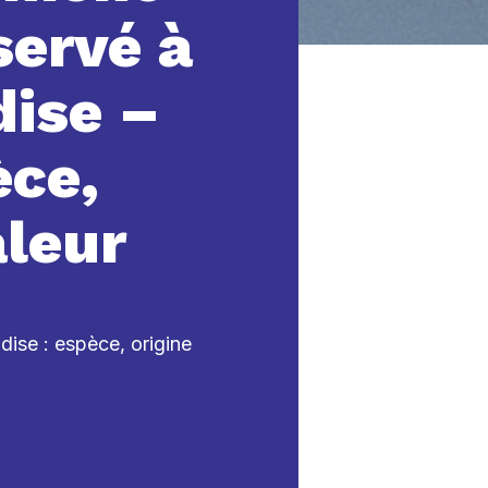
servé à
ise –
èce,
aleur
dise : espèce, origine