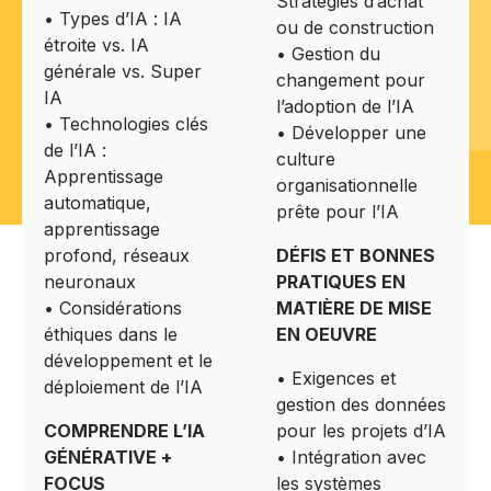
Stratégies d’achat
• Types d’IA : IA
ou de construction
étroite vs. IA
• Gestion du
générale vs. Super
changement pour
IA
l’adoption de l’IA
• Technologies clés
• Développer une
de l’IA :
culture
Apprentissage
organisationnelle
automatique,
prête pour l’IA
apprentissage
profond, réseaux
DÉFIS ET BONNES
neuronaux
PRATIQUES EN
• Considérations
MATIÈRE DE MISE
éthiques dans le
EN OEUVRE
développement et le
• Exigences et
déploiement de l’IA
gestion des données
COMPRENDRE L’IA
pour les projets d’IA
GÉNÉRATIVE +
• Intégration avec
FOCUS
les systèmes