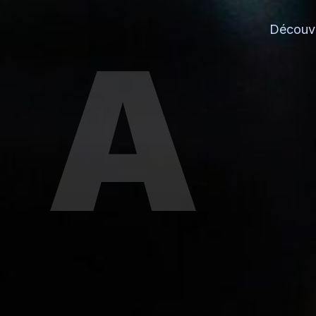
A
Découvr