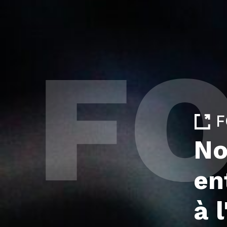
F
F
No
en
à 