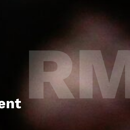
R
ent