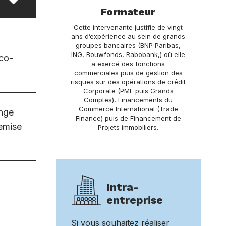
Formateur
Cette intervenante justifie de vingt
ans d’expérience au sein de grands
groupes bancaires (BNP Paribas,
ING, Bouwfonds, Rabobank,) où elle
ico-
a exercé des fonctions
commerciales puis de gestion des
risques sur des opérations de crédit
Corporate (PME puis Grands
Comptes), Financements du
Commerce International (Trade
ange
Finance) puis de Financement de
Remise
Projets immobiliers.
Intra-
entreprise
Si vous souhaitez réaliser