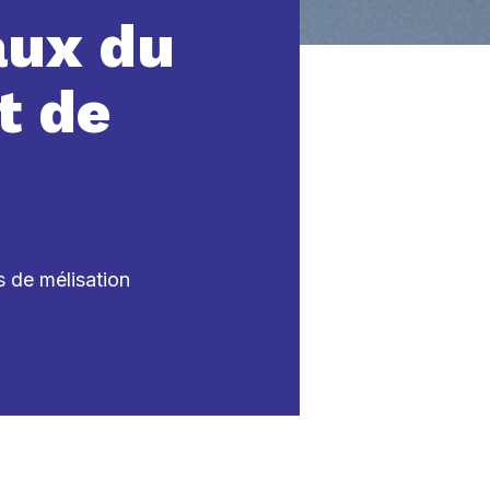
ux du
t de
 de mélisation